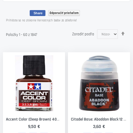
Odporučiť priateľom
Share
Prihláste sa na získanie Vernostných bodov za zdieľanie!
Nas
Zoradiť podľa
Položky
1
-
60
z
1847
zos
Accent Color (Deep Brown) 40ml. [Tamiya]
Citadel Base: Abaddon Black 12 Ml.
9,50 €
3,60 €