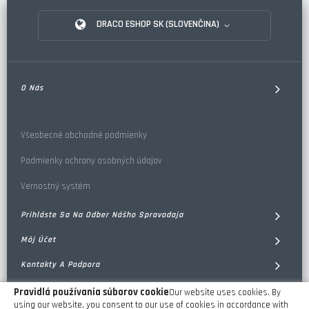
DRACO ESHOP SK (SLOVENČINA)
O Nás
Všeobecné obchodné podmienky
Podmienky ochrany osobných údajov
Vernostný systém
Prihláste Sa Na Odber Nášho Spravodaja
Môj Účet
Kontakty A Podpora
Prices and offers are subject to change.
Pravidlá používania súborov cookie
Our website uses cookies. By
© 2023 DRACO . All rights reserved. DRACO eShop
using our website, you consent to our use of cookies in accordance with