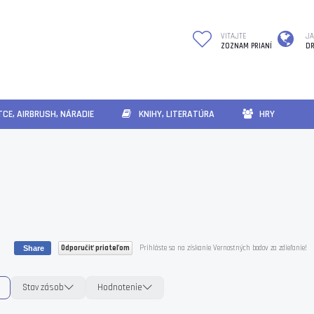
VITAJTE
JA
ZOZNAM PRIANÍ
DR
CE, AIRBRUSH, NÁRADIE
KNIHY, LITERATÚRA
HRY
Odporučiť priateľom
Prihláste sa na získanie Vernostných bodov za zdieľanie!
Share
Stav zásob
Hodnotenie