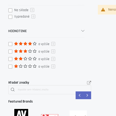
Nenaš
Na sklade
0
Vypredané
0
HODNOTENIE
a vyššie
0
a vyššie
0
a vyššie
0
a vyššie
0
Hľadať značky
Featured Brands