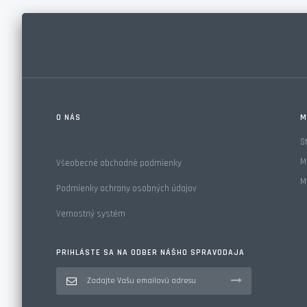
O NÁS
M
S
M
Všeobecné obchodné podmienky
M
Podmienky ochrany osobných údajov
Vernostný systém
PRIHLÁSTE SA NA ODBER NÁŠHO SPRAVODAJA
Prihlásiť
k
odberu