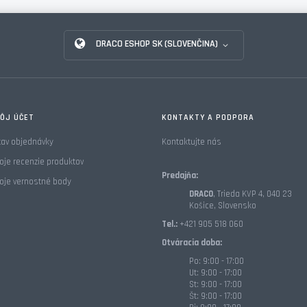
DRACO ESHOP SK (SLOVENČINA)
ÔJ ÚČET
KONTAKTY A PODPORA
tav objednávky
Kontaktujte nás
oje recenzie produktov
Predajňa:
oje vernostné body
DRACO
, Trieda KVP 4, 040 23
Košice, Slovensko
Tel.:
+421 905 518 060
Otváracia doba:
Po: 9:00 - 17:00
Ut: 9:00 - 17:00
St: 9:00 - 17:00
Št: 9:00 - 17:00