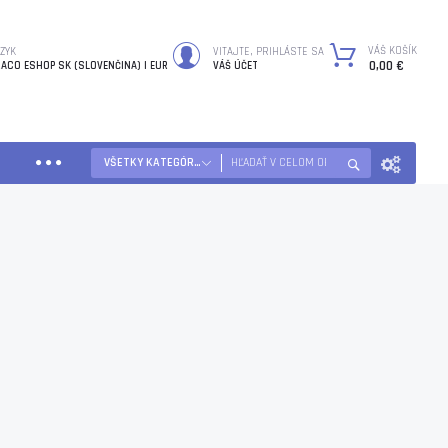
VÁŠ KOŠÍK
ZYK
VITAJTE, PRIHLÁSTE SA
0,00 €
ACO ESHOP SK (SLOVENČINA)
EUR
VÁŠ ÚČET
VŠETKY KATEGÓRIE