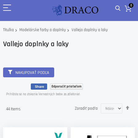
0
Vallejo doplnky a laky
Titulka
Modelárske farby a doplnky
Vallejo doplnky a laky
NAKUPOVAŤ PODĽA
Odporučiť priateľom
Share
Prihláste sa na získanie Vernostných bodov za zdieľanie!
Nas
Zoradiť podľa
44
Items
zos