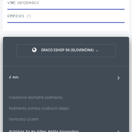
VIAC INFORMÁCIÍ
REVIEWS
1
DRACO ESHOP SK (SLOVENČINA)
O Nás
Všeobecné obchodné podmienky
Podmienky ochrany osobných údajov
Vernostný systém
Prihláste Sa Na Odber Nášho Spravodaja