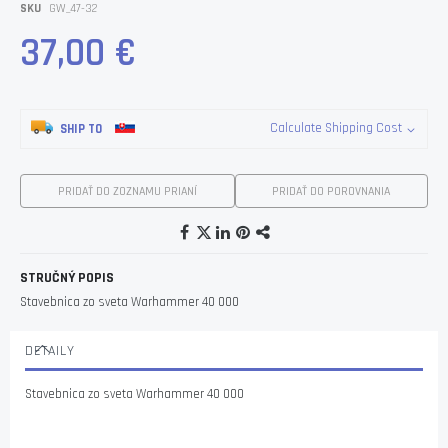
images
SKU
GW_47-32
gallery
37,00 €
Calculate Shipping Cost
SHIP TO
PRIDAŤ DO ZOZNAMU PRIANÍ
PRIDAŤ DO POROVNANIA
STRUČNÝ POPIS
Stavebnica zo sveta Warhammer 40 000
DETAILY
Stavebnica zo sveta Warhammer 40 000