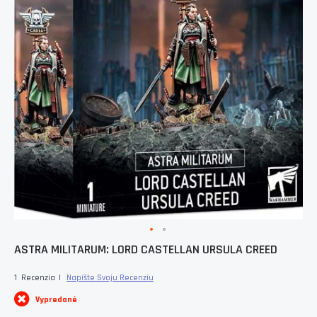
Skip
ASTRA MILITARUM: LORD CASTELLAN URSULA CREED
to
the
1
Recenzia
Napíšte Svoju Recenziu
beginning
of
Vypredané
the