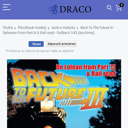
0
Back To The Future III -
Titulka
Plastikové modely
Autá a motorky
Delorean From Part III & Rail road - Pullback 1/43 [Aoshima]
Odporučiť priateľom
Share
Prihláste sa na získanie Vernostných bodov za zdieľanie!
Skip
to
the
end
of
the
images
gallery