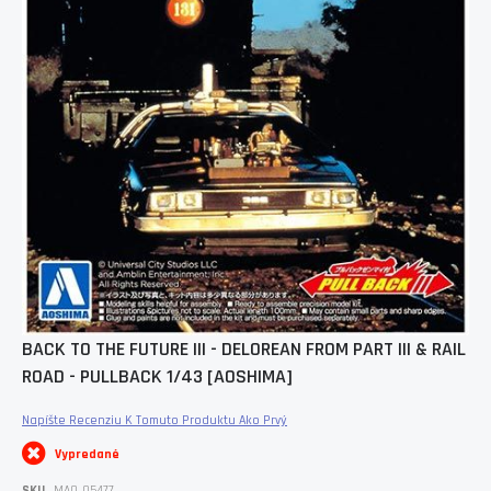
Skip
BACK TO THE FUTURE III - DELOREAN FROM PART III & RAIL
to
ROAD - PULLBACK 1/43 [AOSHIMA]
the
beginning
of
Napíšte Recenziu K Tomuto Produktu Ako Prvý
the
images
Vypredané
gallery
SKU
MAO_05477