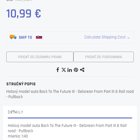
10,99 €
Calculate Shipping Cost
SHIP TO
PRIDAŤ DO ZOZNAMU PRIANÍ
PRIDAŤ DO POROVNANIA
STRUČNÝ POPIS
Hotový model auta Back To The Future III - Delorean From Part III & Rail road
- Pullback
DETAILY
Hotový model auta Back To The Future III - Delorean From Part III & Rail
road - Pullback
mierka: 1:43