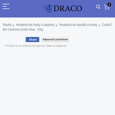
0
Colle21
Titulka
Modelárske farby a doplnky
Modelárske lepidlá a tmely
Gel Cyanoacrylate Glue - 20g.
Odporučiť priateľom
Share
Prihláste sa na získanie Vernostných bodov za zdieľanie!
Skip
to
the
end
of
the
images
gallery