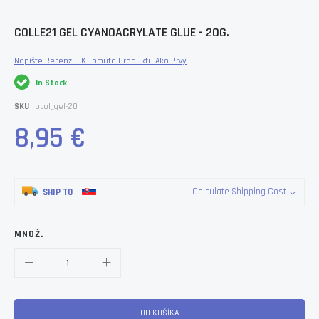
Skip
COLLE21 GEL CYANOACRYLATE GLUE - 20G.
to
the
Napíšte Recenziu K Tomuto Produktu Ako Prvý
beginning
of
In Stock
the
images
SKU
pcol_gel-20
gallery
8,95 €
Calculate Shipping Cost
SHIP TO
MNOŽ.
DO KOŠÍKA