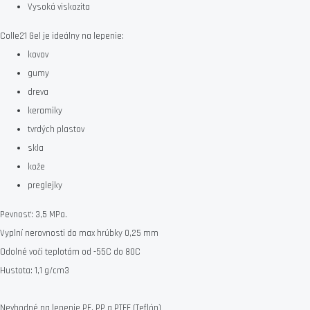
Vysoká viskozita
Colle21 Gel je ideálny na lepenie:
kovov
gumy
dreva
keramiky
tvrdých plastov
skla
kože
preglejky
Pevnosť: 3,5 MPa.
Vyplní nerovnosti do max hrúbky 0,25 mm
Odolné voči teplotám od -55C do 80C
Hustota: 1,1 g/cm3
Nevhodné na lepenie PE, PP a PTFE (Teflón)