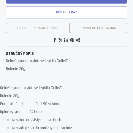
KÚPTE TERAZ
PRIDAŤ DO ZOZNAMU PRIANÍ
PRIDAŤ DO POROVNANIA
STRUČNÝ POPIS
Gelové kyanoakrylátové lepidlo Colle21.
Balenie 20g.
Gelové kyanoakrylátové lepidlo Colle21.
Balenie 20g.
Počiatočné schnutie: 10 až 90 sekúnd.
Úplné vytvrdnutie: 24 hodín.
Nevzlína na zvislých povrchoch
Nevsakuje sa do poróznych povrchov