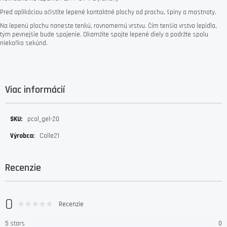
Pred aplikáciou očistite lepené kontaktné plochy od prachu, špiny a mastnoty.
Na lepenú plochu naneste tenkú, rovnomernú vrstvu. Čím tenšia vrstva lepidla,
tým pevnejšie bude spojenie. Okamžite spojte lepené diely a podržte spolu
niekoľko sekúnd.
Viac informácií
Viac
pcol_gel-20
informácií
Colle21
Recenzie
0
0
100
Hodnotenie:
% of
Recenzie
5 stars
0