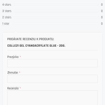
4 stars
0
3 stars
0
2 stars
0
1 star
0
PRIDÁVATE RECENZIU K PRODUKTU:
COLLE21 GEL CYANOACRYLATE GLUE - 20G.
Prezývka
Zhrnutie
Recenzia