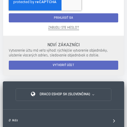
PRIHLÁSIŤ SA
ZABUDLI STE HESLO?
NOVÍ ZÁKAZNÍCI
Vytvorenie účtu má veľa výhod: rýchlejšie vytvorenie objednávky,
uloženie viacerých adries, sledovanie objednávok a ďalšie.
VYTVORIŤ ÚČET
DRACO ESHOP SK (SLOVENČINA)
O Nás