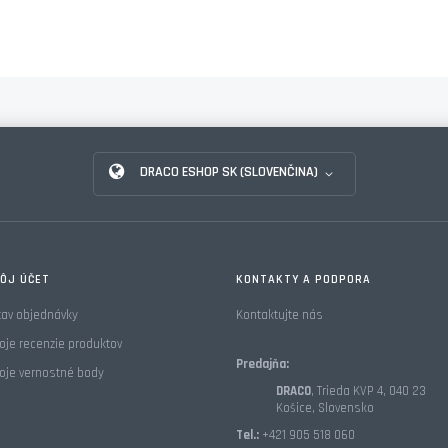
DRACO ESHOP SK (SLOVENČINA)
ÔJ ÚČET
KONTAKTY A PODPORA
tav objednávky
Kontaktujte nás
oje recenzie produktov
Predajňa:
oje vernostné body
DRACO
, Trieda KVP 4, 040 23
Košice, Slovensko
Tel.:
+421 905 518 060