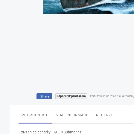
Skip
to
the
beginning
of
the
images
gallery
Odporučiť priateľom
Prihláste sa na získanie Vernostný
Share
PODROBNOSTI
VIAC INFORMÁCIÍ
RECENZIE
Stavebnica ponorky I-19 IJN Submarine