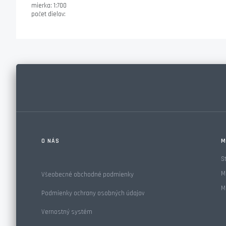
mierka: 1:700
počet dielov:
O NÁS
M
S
M
Všeobecné obchodné podmienky
M
Podmienky ochrany osobných údajov
Vernostný systém