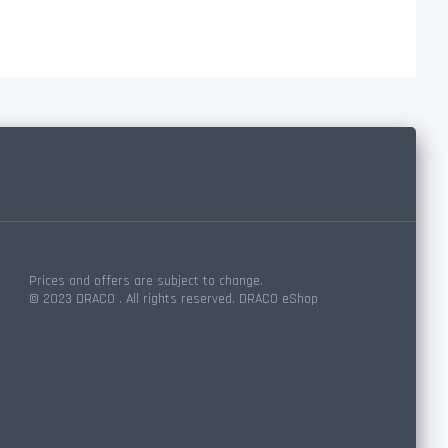
Prices and offers are subject to change.
© 2023 DRACO . All rights reserved. DRACO eShop