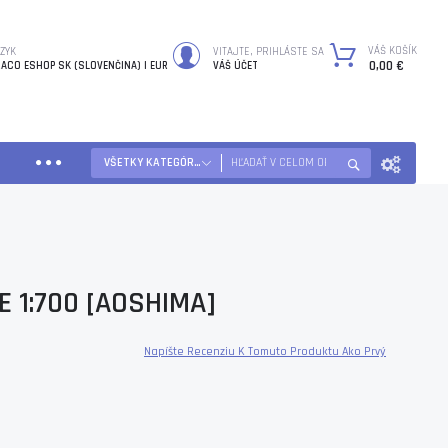
VÁŠ KOŠÍK
ZYK
VITAJTE, PRIHLÁSTE SA
0,00 €
ACO ESHOP SK (SLOVENČINA)
EUR
VÁŠ ÚČET
VŠETKY KATEGÓRIE
E 1:700 [AOSHIMA]
Napíšte Recenziu K Tomuto Produktu Ako Prvý