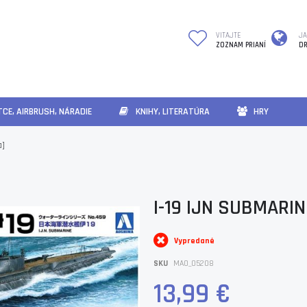
VITAJTE
JA
ZOZNAM PRIANÍ
DR
CE, AIRBRUSH, NÁRADIE
KNIHY, LITERATÚRA
HRY
a]
I-19 IJN SUBMARIN
Vypredané
SKU
MAO_05208
13,99 €